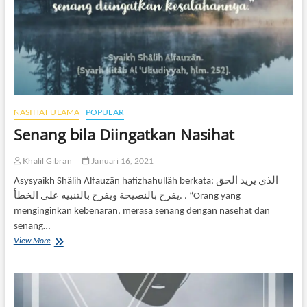
NASIHAT ULAMA
POPULAR
Senang bila Diingatkan Nasihat
Khalil Gibran
Januari 16, 2021
Asysyaikh Shâlih Alfauzân hafizhahullâh berkata: الذي يريد الحق
يفرح بالنصيحة ويفرح بالتنبيه على الخطأ. . “Orang yang
menginginkan kebenaran, merasa senang dengan nasehat dan
senang…
Senang
View More
bila
Diingatkan
Nasihat