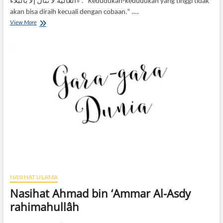
العالية لا تنال إلا بالبلاء» . “Kedudukan-kedudukan yang tinggi tidak
akan bisa diraih kecuali dengan cobaan.” .…
Kedudukan-
View More
Kedudukan
Yang
Tinggi
NASIHAT ULAMA
Nasihat Ahmad bin ‘Ammar Al-Asdy
rahimahullâh