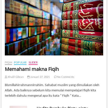
FIQIH
POPULAR
SLIDER
Memahami makna Fiqih
Khalil Gibran
Januari 27, 2021
No Comments
Bismillahirrahmannirrahim. Sahabat muslim yang dimuliakan oleh
Allah. Ada baiknya sebelum kita memulai mempelajari fiqih kita
terlebih dahulu mengenal apa itu kata ” Fiqih ” Kata…