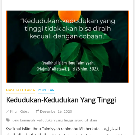
itu
sesat
NASIHAT ULAMA
POPULAR
Kedudukan-Kedudukan Yang Tinggi
Khalil Gibran
Desember 16, 2020
ibnu taimiiyah
kedudukan yang tinggi
syaikhul islam
Syaikhul Islâm Ibnu Taimiyyah rahimahullâh berkata: . «المنازل