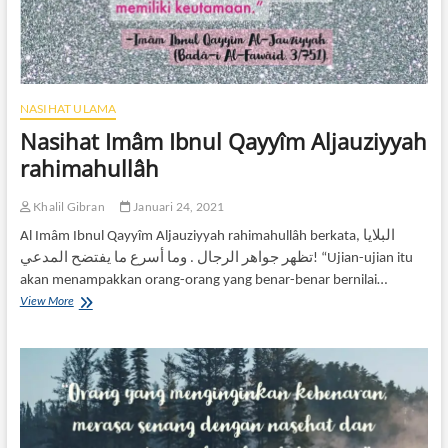
RQ
P
NASIHAT ULAMA
PE
Nasihat Imâm Ibnul Qayyîm Aljauziyyah
rahimahullâh
Khalil Gibran
Januari 24, 2021
Al Imâm Ibnul Qayyîm Aljauziyyah rahimahullâh berkata, البلايا
تظهر جواهر الرجال . وما أسرع ما يفتضح المدعي! “Ujian-ujian itu
akan menampakkan orang-orang yang benar-benar bernilai…
Nasihat
View More
Imâm
Ibnul
Qayyîm
Aljauziyyah
rahimahullâh