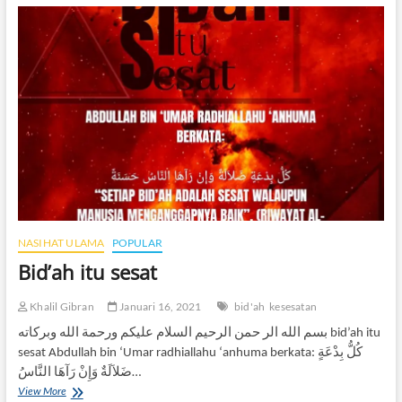
NASIHAT ULAMA
POPULAR
Bid’ah itu sesat
Khalil Gibran
Januari 16, 2021
bid'ah
kesesatan
بسم الله الر حمن الرحيم السلام عليكم ورحمة الله وبركاته bid’ah itu
sesat Abdullah bin ‘Umar radhiallahu ‘anhuma berkata: كُلُّ بِدْعَةٍ
ضَلاَلَةٌ وَإِنْ رَآهَا النَّاسُ…
Bid’ah
View More