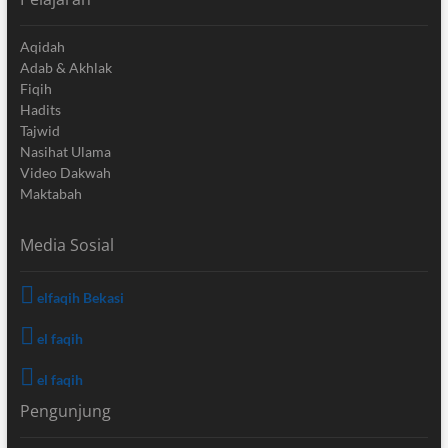
Aqidah
Adab & Akhlak
Fiqih
Hadits
Tajwid
Nasihat Ulama
Video Dakwah
Maktabah
Media Sosial
elfaqih Bekasi
el faqih
el faqih
Pengunjung