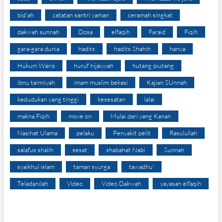
bid'ah
catatan santri yaman
ceramah singkat
dakwah sunnah
Dosa
elfaqih
Faraid
Fiqih
gara-gara dunia
hadits
hadits Shahih
hanya
Hukum Waris
huruf hijaiyyah
hutang piutang
ibnu taimiiyah
imam muslim bekasi
Kajian SUnnah
kedudukan yang tinggi
kesesatan
lalai
makna Fiqih
move on
Mulai dari yang Kanan
Nasihat Ulama
pelaku
Penyakit pelit
Rasulullah
salafus shalih
sesat
shabahat Nabi
Sunnah
syaikhul islam
taman syurga
tawadhu'
Teladanilah
Video
Video Dakwah
yayasan elfaqih