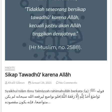
HADITS
Sikap Tawadhû’ karena Allâh
Khalil Gibran
Januari 24, 2021
No Comments
Syaikhul Islâm Ibnu Taimiyyah rahimahullâh berkata :ﻗﻮﻟﻪ -ﷺ:َ (ﻣَﺎ
ﺗَﻮَﺍﺿَﻊَ ﺃَﺣَﺪٌ ﻟِﻠَّﻪِ ﺇِﻟَّﺎ ﺭَﻓَﻌَﻪُ ﺍﻟﻠَّﻪُ)ﻓﻠﻮ ﺗﻮﺍﺿﻊ ﻟﻴﺮﻓﻌﻪ ﺍﻟﻠﻪ ﺳﺒﺤﺎﻧﻪ ﻟﻢ ﻳﻜﻦ
ﻣﺘﻮﺍﺿﻌﺎ، ﻓﺈﻧﻪ ﻳﻜﻮﻥ ﻣﻘﺼﻮﺩﻩ…