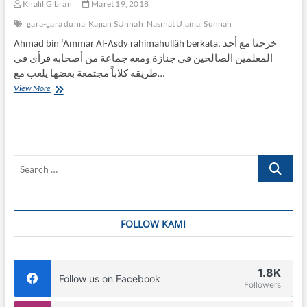
Khalil Gibran
Maret 19, 2018
gara-gara dunia
Kajian SUnnah
Nasihat Ulama
Sunnah
Ahmad bin ‘Ammar Al-Asdy rahimahullâh berkata, خرجنا مع أحد
المعلمين الصالحين في جنازة ومعه جماعة من أصحابه فرأى في
طريقه كلاباً مجتمعة بعضها يلعب مع…
Nasihat
View More
Ahmad
bin
‘Ammar
Al-
Asdy
Search
rahimahullâh
…
FOLLOW KAMI
1.8K
Follow us on Facebook
Followers