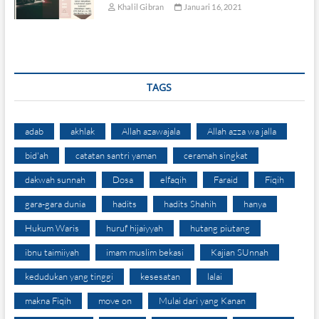
Khalil Gibran
Januari 16, 2021
TAGS
adab
akhlak
Allah azawajala
Allah azza wa jalla
bid'ah
catatan santri yaman
ceramah singkat
dakwah sunnah
Dosa
elfaqih
Faraid
Fiqih
gara-gara dunia
hadits
hadits Shahih
hanya
Hukum Waris
huruf hijaiyyah
hutang piutang
ibnu taimiiyah
imam muslim bekasi
Kajian SUnnah
kedudukan yang tinggi
kesesatan
lalai
makna Fiqih
move on
Mulai dari yang Kanan