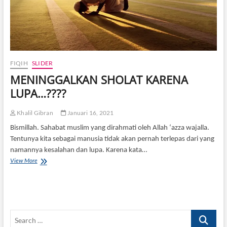
RQ
P
PE
FIQIH
SLIDER
MENINGGALKAN SHOLAT KARENA
LUPA…????
Khalil Gibran
Januari 16, 2021
Bismillah. Sahabat muslim yang dirahmati oleh Allah ‘azza wajalla.
Tentunya kita sebagai manusia tidak akan pernah terlepas dari yang
namannya kesalahan dan lupa. Karena kata…
MENINGGALKAN
View More
SHOLAT
KARENA
LUPA…????
Search
…