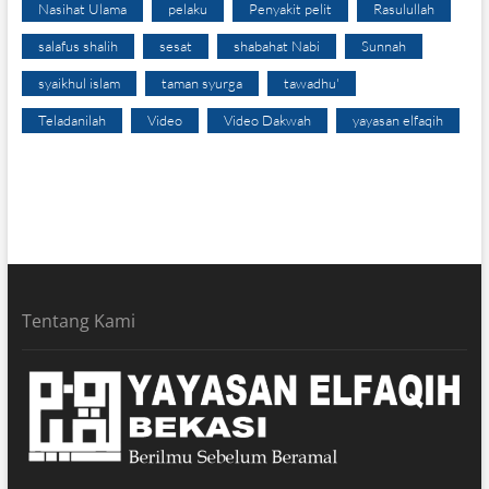
Nasihat Ulama
pelaku
Penyakit pelit
Rasulullah
salafus shalih
sesat
shabahat Nabi
Sunnah
syaikhul islam
taman syurga
tawadhu'
Teladanilah
Video
Video Dakwah
yayasan elfaqih
Tentang Kami