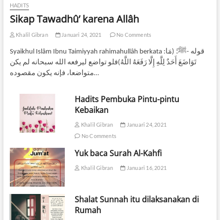
HADITS
Sikap Tawadhû’ karena Allâh
Khalil Gibran
Januari 24, 2021
No Comments
Syaikhul Islâm Ibnu Taimiyyah rahimahullâh berkata :ﻗﻮﻟﻪ -ﷺ:َ (ﻣَﺎ
ﺗَﻮَﺍﺿَﻊَ ﺃَﺣَﺪٌ ﻟِﻠَّﻪِ ﺇِﻟَّﺎ ﺭَﻓَﻌَﻪُ ﺍﻟﻠَّﻪُ)ﻓﻠﻮ ﺗﻮﺍﺿﻊ ﻟﻴﺮﻓﻌﻪ ﺍﻟﻠﻪ ﺳﺒﺤﺎﻧﻪ ﻟﻢ ﻳﻜﻦ
ﻣﺘﻮﺍﺿﻌﺎ، ﻓﺈﻧﻪ ﻳﻜﻮﻥ ﻣﻘﺼﻮﺩﻩ…
Hadits Pembuka Pintu-pintu
Kebaikan
Khalil Gibran
Januari 24, 2021
No Comments
Yuk baca Surah Al-Kahfi
Khalil Gibran
Januari 16, 2021
Shalat Sunnah itu dilaksanakan di
Rumah