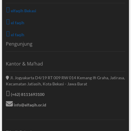
elfaqih Bekasi
el faqih
el faqih
Pengunjung
Kantor & Ma’had
Jl. Jogyakarta D4/19 RT 009 RW 014 Kemang Ifi Graha, Jatirasa,
Kecamatan Jatiasih, Kota Bekasi - Jawa Barat
(+62) 8111693100
info@elfaqih.or.id