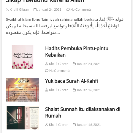
Khalil Gibran
Januari 24, 2021
No Comments
Syaikhul Islâm Ibnu Taimiyyah rahimahullâh berkata :ﻗﻮﻟﻪ -ﷺ:َ (ﻣَﺎ
ﺗَﻮَﺍﺿَﻊَ ﺃَﺣَﺪٌ ﻟِﻠَّﻪِ ﺇِﻟَّﺎ ﺭَﻓَﻌَﻪُ ﺍﻟﻠَّﻪُ)ﻓﻠﻮ ﺗﻮﺍﺿﻊ ﻟﻴﺮﻓﻌﻪ ﺍﻟﻠﻪ ﺳﺒﺤﺎﻧﻪ ﻟﻢ ﻳﻜﻦ
ﻣﺘﻮﺍﺿﻌﺎ، ﻓﺈﻧﻪ ﻳﻜﻮﻥ ﻣﻘﺼﻮﺩﻩ…
Hadits Pembuka Pintu-pintu
Kebaikan
Khalil Gibran
Januari 24, 2021
No Comments
Yuk baca Surah Al-Kahfi
Khalil Gibran
Januari 16, 2021
Shalat Sunnah itu dilaksanakan di
Rumah
Khalil Gibran
Januari 16, 2021