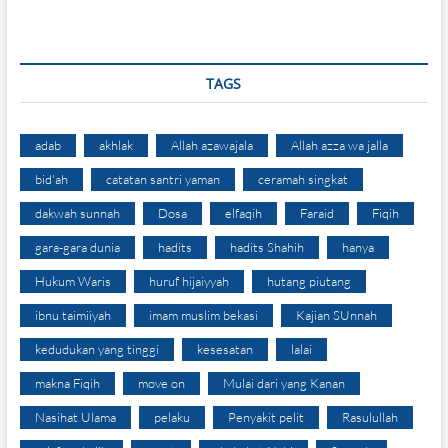
TAGS
adab
akhlak
Allah azawajala
Allah azza wa jalla
bid'ah
catatan santri yaman
ceramah singkat
dakwah sunnah
Dosa
elfaqih
Faraid
Fiqih
gara-gara dunia
hadits
hadits Shahih
hanya
Hukum Waris
huruf hijaiyyah
hutang piutang
ibnu taimiiyah
imam muslim bekasi
Kajian SUnnah
kedudukan yang tinggi
kesesatan
lalai
makna Fiqih
move on
Mulai dari yang Kanan
Nasihat Ulama
pelaku
Penyakit pelit
Rasulullah