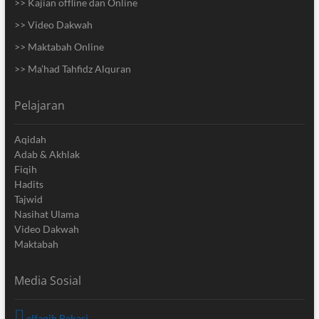
>> Kajian offline dan Online
>> Video Dakwah
>> Maktabah Online
>> Ma’had Tahfidz Alquran
Pelajaran
Aqidah
Adab & Akhlak
Fiqih
Hadits
Tajwid
Nasihat Ulama
Video Dakwah
Maktabah
Media Sosial
elfaqih Bekasi