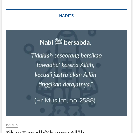
HADITS
HADITS
Sikap Tawadhû’ karena Allâh