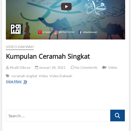
RQ
P
PE
VIDEO DAKWAH
Kumpulan Ceramah Singkat
Khalil Gibran
Januari 28, 2021
No Comments
Video
ceramah singkat
Video
Video Dakwah
Kumpulan
View More
Ceramah
Singkat
Search
…