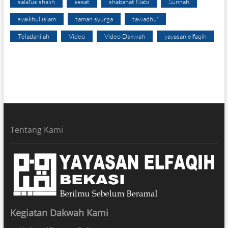
salafus shalih
sesat
shabahat Nabi
Sunnah
syaikhul islam
taman syurga
tawadhu'
Teladanilah
Video
Video Dakwah
yayasan elfaqih
Tentang Kami
Kegiatan Dakwah Kami