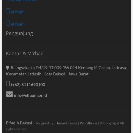
el faqih
el faqih
Pengunjung
Kantor & Ma’had
Jl. Jogyakarta D4/19 RT 009 RW 014 Kemang Ifi Graha, Jatirasa,
Kecamatan Jatiasih, Kota Bekasi - Jawa Barat
(+62) 8111693100
info@elfaqih.or.id
Elfaqih Bekasi
| Designed by:
Theme Freesia
|
WordPress
| © Copyright All
right reserved