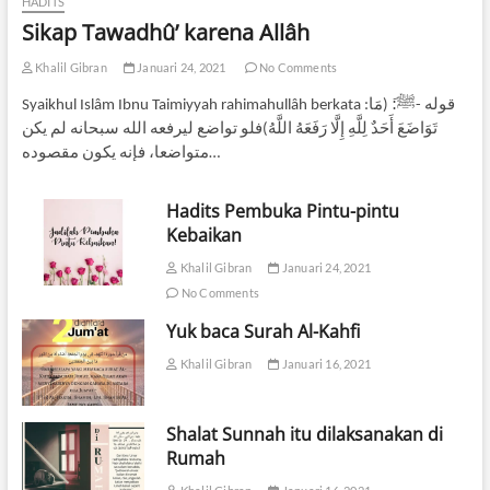
HADITS
Sikap Tawadhû’ karena Allâh
Khalil Gibran
Januari 24, 2021
No Comments
Syaikhul Islâm Ibnu Taimiyyah rahimahullâh berkata :ﻗﻮﻟﻪ -ﷺ:َ (ﻣَﺎ
ﺗَﻮَﺍﺿَﻊَ ﺃَﺣَﺪٌ ﻟِﻠَّﻪِ ﺇِﻟَّﺎ ﺭَﻓَﻌَﻪُ ﺍﻟﻠَّﻪُ)ﻓﻠﻮ ﺗﻮﺍﺿﻊ ﻟﻴﺮﻓﻌﻪ ﺍﻟﻠﻪ ﺳﺒﺤﺎﻧﻪ ﻟﻢ ﻳﻜﻦ
ﻣﺘﻮﺍﺿﻌﺎ، ﻓﺈﻧﻪ ﻳﻜﻮﻥ ﻣﻘﺼﻮﺩﻩ…
Hadits Pembuka Pintu-pintu
Kebaikan
Khalil Gibran
Januari 24, 2021
No Comments
Yuk baca Surah Al-Kahfi
Khalil Gibran
Januari 16, 2021
Shalat Sunnah itu dilaksanakan di
Rumah