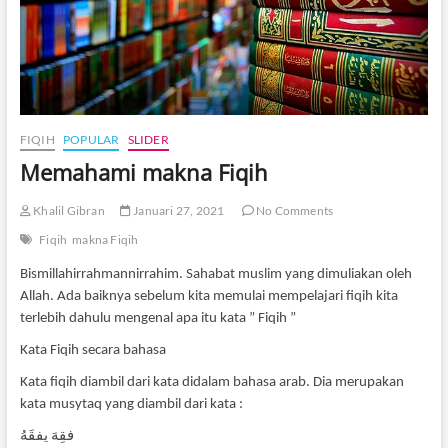
RQ
P
PE
FIQIH
POPULAR
SLIDER
Memahami makna Fiqih
Khalil Gibran
Januari 27, 2021
No Comments
Fiqih
makna Fiqih
Bismillahirrahmannirrahim. Sahabat muslim yang dimuliakan oleh
Allah. Ada baiknya sebelum kita memulai mempelajari fiqih kita
terlebih dahulu mengenal apa itu kata ” Fiqih ”
Kata Fiqih secara bahasa
Kata fiqih diambil dari kata didalam bahasa arab. Dia merupakan
kata musytaq yang diambil dari kata :
فقِهَ يفقَهُ