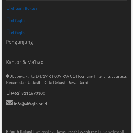
elfaqih Bekasi
el faqih
el faqih
Pengunjung
Kantor & Ma’had
Jl. Jogyakarta D4/19 RT 009 RW 014 Kemang Ifi Graha, Jatirasa,
Kecamatan Jatiasih, Kota Bekasi - Jawa Barat
(+62) 8111693100
info@elfaqih.or.id
Elfaqih Bekasi
| Designed by:
Theme Freesia
|
WordPress
| © Copyright All