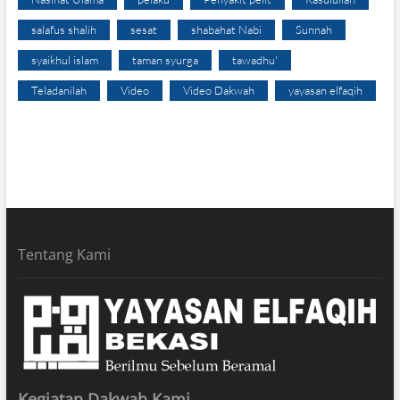
salafus shalih
sesat
shabahat Nabi
Sunnah
syaikhul islam
taman syurga
tawadhu'
Teladanilah
Video
Video Dakwah
yayasan elfaqih
Tentang Kami
Kegiatan Dakwah Kami