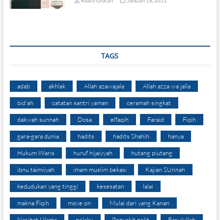
Khalil Gibran
Januari 16, 2021
TAGS
adab
akhlak
Allah azawajala
Allah azza wa jalla
bid'ah
catatan santri yaman
ceramah singkat
dakwah sunnah
Dosa
elfaqih
Faraid
Fiqih
gara-gara dunia
hadits
hadits Shahih
hanya
Hukum Waris
huruf hijaiyyah
hutang piutang
ibnu taimiiyah
imam muslim bekasi
Kajian SUnnah
kedudukan yang tinggi
kesesatan
lalai
makna Fiqih
move on
Mulai dari yang Kanan
Nasihat Ulama
pelaku
Penyakit pelit
Rasulullah