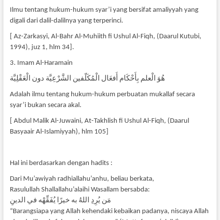
Ilmu tentang hukum-hukum syar’i yang bersifat amaliyyah yang
digali dari dalil-dalilnya yang terperinci.
[ Az-Zarkasyi, Al-Bahr Al-Muhiith fi Ushul Al-Fiqh, (Daarul Kutubi,
1994), juz 1, hlm 34].
3. Imam Al-Haramain
هُوَ الْعلم بِأَحْكَام أَفعَال الْمُكَلّفين الشَّرْعِيَّة دون الْعَقْلِيَّة
Adalah ilmu tentang hukum-hukum perbuatan mukallaf secara
syar’i bukan secara akal.
[ Abdul Malik Al-Juwaini, At-Takhlish fi Ushul Al-Fiqh, (Daarul
Basyaair Al-Islamiyyah), hlm 105]
Hal ini berdasarkan dengan hadits :
Dari Mu’awiyah radhiallahu’anhu, beliau berkata,
Rasulullah Shallallahu’alaihi Wasallam bersabda:
مَن يُرِدِ اللهُ به خيرًا يُفَقِّهْه في الدينِ
“Barangsiapa yang Allah kehendaki kebaikan padanya, niscaya Allah