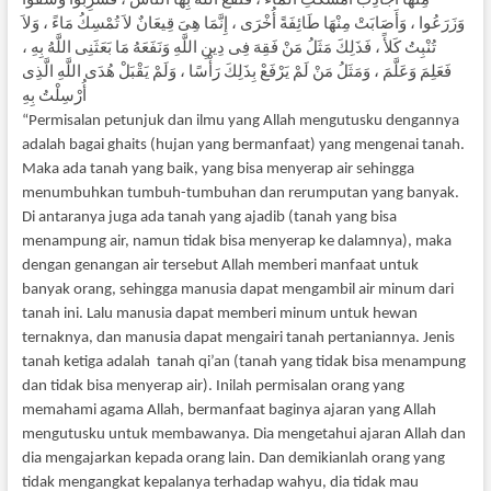
مِنْهَا أَجَادِبُ أَمْسَكَتِ الْمَاءَ ، فَنَفَعَ اللَّهُ بِهَا النَّاسَ ، فَشَرِبُوا وَسَقَوْا
وَزَرَعُوا ، وَأَصَابَتْ مِنْهَا طَائِفَةً أُخْرَى ، إِنَّمَا هِىَ قِيعَانٌ لاَ تُمْسِكُ مَاءً ، وَلاَ
تُنْبِتُ كَلأً ، فَذَلِكَ مَثَلُ مَنْ فَقِهَ فِى دِينِ اللَّهِ وَنَفَعَهُ مَا بَعَثَنِى اللَّهُ بِهِ ،
فَعَلِمَ وَعَلَّمَ ، وَمَثَلُ مَنْ لَمْ يَرْفَعْ بِذَلِكَ رَأْسًا ، وَلَمْ يَقْبَلْ هُدَى اللَّهِ الَّذِى
أُرْسِلْتُ بِهِ
“Permisalan petunjuk dan ilmu yang Allah mengutusku dengannya
adalah bagai ghaits (hujan yang bermanfaat) yang mengenai tanah.
Maka ada tanah yang baik, yang bisa menyerap air sehingga
menumbuhkan tumbuh-tumbuhan dan rerumputan yang banyak.
Di antaranya juga ada tanah yang ajadib (tanah yang bisa
menampung air, namun tidak bisa menyerap ke dalamnya), maka
dengan genangan air tersebut Allah memberi manfaat untuk
banyak orang, sehingga manusia dapat mengambil air minum dari
tanah ini. Lalu manusia dapat memberi minum untuk hewan
ternaknya, dan manusia dapat mengairi tanah pertaniannya. Jenis
tanah ketiga adalah tanah qi’an (tanah yang tidak bisa menampung
dan tidak bisa menyerap air). Inilah permisalan orang yang
memahami agama Allah, bermanfaat baginya ajaran yang Allah
mengutusku untuk membawanya. Dia mengetahui ajaran Allah dan
dia mengajarkan kepada orang lain. Dan demikianlah orang yang
tidak mengangkat kepalanya terhadap wahyu, dia tidak mau