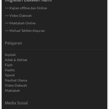
>> Kajian offline dan Online
>> Video Dakwah
>> Maktabah Online
>> Ma’had Tahfidz Alquran
Pelajaran
Aqidah
Adab & Akhlak
Fiqih
Hadits
Tajwid
Nasihat Ulama
Video Dakwah
Maktabah
Media Sosial