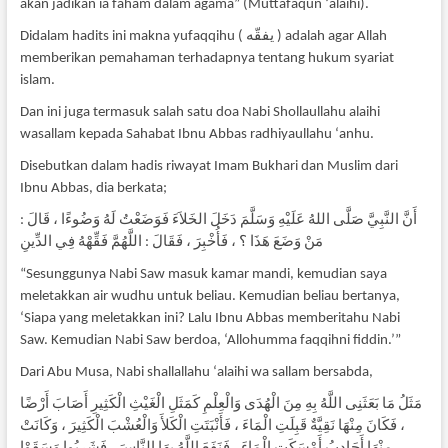
akan jadikan ia faham dalam agama” (Muttafaqun ‘alaihi).
Didalam hadits ini makna yufaqqihu ( يفقّه ) adalah agar Allah
memberikan pemahaman terhadapnya tentang hukum syariat
islam.
Dan ini juga termasuk salah satu doa Nabi Shollaullahu alaihi
wasallam kepada Sahabat Ibnu Abbas radhiyaullahu ‘anhu.
Disebutkan dalam hadis riwayat Imam Bukhari dan Muslim dari
Ibnu Abbas, dia berkata;
أَنَّ النَّبِيَّ صَلَّى اللهُ عَلَيْهِ وَسَلَّمَ دَخَلَ الخَلاَءَ فَوَضَعْتُ لَهُ وَضُوءًا ، قَالَ :
مَنْ وَضَعَ هَذَا ؟ ، فَأُخْبِرَ ، فَقَالَ : اللَّهُمَّ فَقِّهْهُ فِي الدِّينِ
“Sesunggunya Nabi Saw masuk kamar mandi, kemudian saya
meletakkan air wudhu untuk beliau. Kemudian beliau bertanya,
‘Siapa yang meletakkan ini? Lalu Ibnu Abbas memberitahu Nabi
Saw. Kemudian Nabi Saw berdoa, ‘Allohumma faqqihni fiddin.’”
Dari Abu Musa, Nabi shallallahu ‘alaihi wa sallam bersabda,
مَثَلُ مَا بَعَثَنِى اللَّهُ بِهِ مِنَ الْهُدَى وَالْعِلْمِ كَمَثَلِ الْغَيْثِ الْكَثِيرِ أَصَابَ أَرْضًا
، فَكَانَ مِنْهَا نَقِيَّةٌ قَبِلَتِ الْمَاءَ ، فَأَنْبَتَتِ الْكَلأَ وَالْعُشْبَ الْكَثِيرَ ، وَكَانَتْ