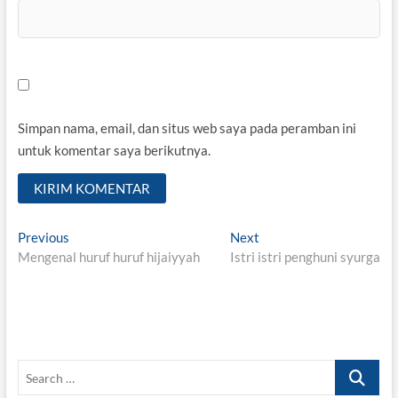
Simpan nama, email, dan situs web saya pada peramban ini
untuk komentar saya berikutnya.
Navigasi
Previous
Next
Previous
Next
post:
post:
Mengenal huruf huruf hijaiyyah
Istri istri penghuni syurga
pos
Search
…